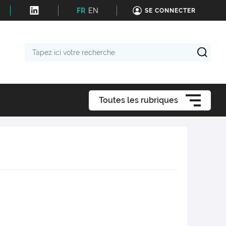
FR
EN
SE CONNECTER
Tapez
ici
votre
recherche
Toutes les rubriques